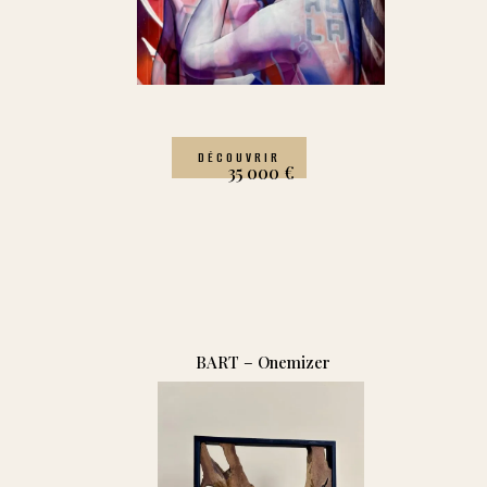
DÉCOUVRIR
35 000
€
BART – Onemizer