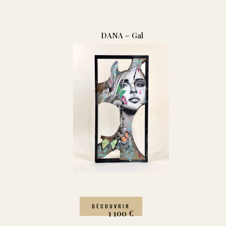
DANA – Gal
DÉCOUVRIR
1 100
€