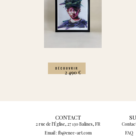
DÉCOUVRIR
2 490
€
CONTACT
S
2 rue de l'Église, 27 130 Balines, FR
Contac
Email : fb@enee-art.com
FAQ