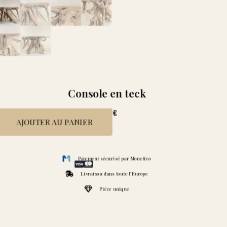
Console en teck
1 490
€
AJOUTER AU PANIER
Paiement sécurisé par Monetico
Livraison dans toute l'Europe
Pièce unique