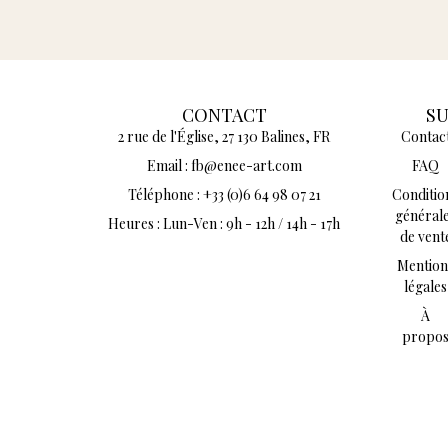
CONTACT
S
2 rue de l'Église, 27 130 Balines, FR
Contac
Email : fb@enee-art.com
FAQ
Téléphone : +33 (0)6 64 98 07 21
Conditio
général
Heures : Lun-Ven : 9h - 12h / 14h - 17h
de vent
Mention
légales
À
propo