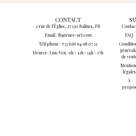
CONTACT
S
2 rue de l'Église, 27 130 Balines, FR
Contac
Email : fb@enee-art.com
FAQ
Téléphone : +33 (0)6 64 98 07 21
Conditio
général
Heures : Lun-Ven : 9h - 12h / 14h - 17h
de vent
Mention
légales
À
propo